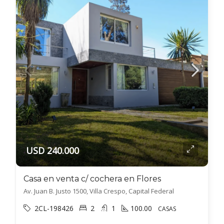
USD 240.000
Casa en venta c/ cochera en Flores
Av. Juan B. Justo 1500, Villa Crespo, Capital Federal
2CL-198426
2
1
100.00
CASAS