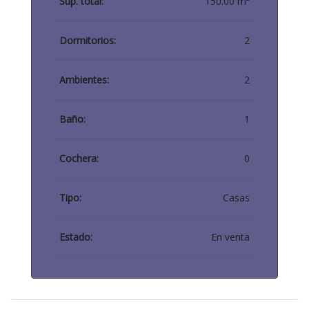
Sup. total:
150.00 m²
Dormitorios:
2
Ambientes:
2
Baño:
1
Cochera:
0
Tipo:
Casas
Estado:
En venta