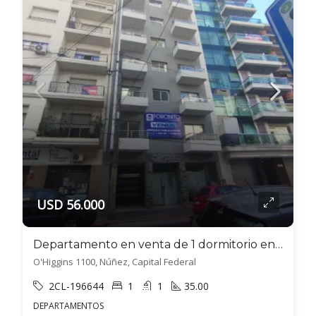
USD 56.000
Departamento en venta de 1 dormitorio en Villa Luzuriaga
O'Higgins 1100, Núñez, Capital Federal
2CL-196644
1
1
35.00
DEPARTAMENTOS