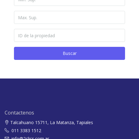
Buscar
Contactenos
Talcahuano 15711, La Matanza, Tapiales
011 3383 1512
info@2clics.com.ar