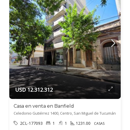
USD 12.312.312
Casa en venta en Banfield
Celedonio Gutiérrez 1400, Centro, San Miguel de Tucumán
2CL-177093
1
1
1231.00
CASAS