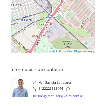
Leaflet
| ©
OpenStreetMap
contributors
Información de contacto
Her Gavidia Ledesma
1122223333444
hernang+testuser@2clics.com.ar