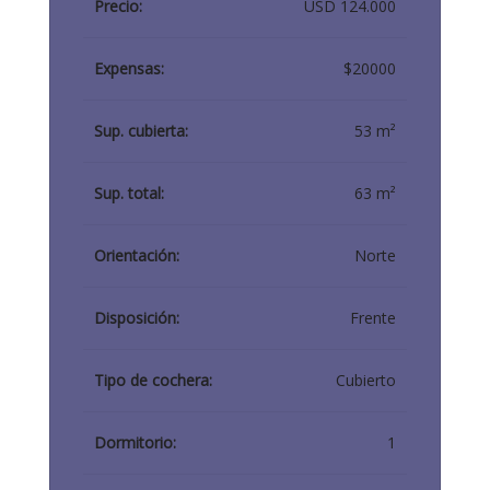
Precio:
USD 124.000
Expensas:
$20000
Sup. cubierta:
53 m²
Sup. total:
63 m²
Orientación:
Norte
Disposición:
Frente
Tipo de cochera:
Cubierto
Dormitorio:
1