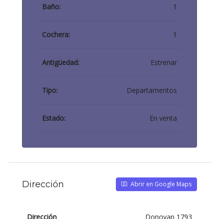
Baño:
1
Cochera:
1
Antigüedad:
Estrenar
Tipo:
Departamentos
Estado:
En venta
Dirección
Abrir en Google Maps
Dirección
Donovan 1793